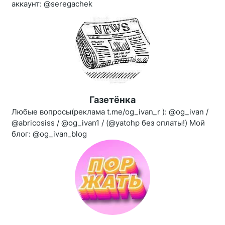
аккаунт: @seregachek
Газетёнка
Любые вопросы(реклама t.me/og_ivan_r ): @og_ivan /
@abricosiss / @og_ivan1 / (@yatohp без оплаты!) Мой
блог: @og_ivan_blog