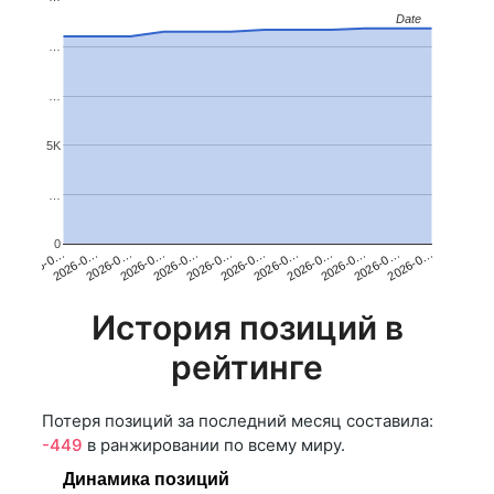
Date
Date
…
…
5K
…
0
2026-0…
2026-0…
2026-0…
2026-0…
2026-0…
2026-0…
2026-0…
2026-0…
2026-0…
2026-0…
2026-0…
2026-0…
История позиций в
рейтинге
Потеря позиций за последний месяц составила:
-449
в ранжировании по всему миру.
Динамика позиций