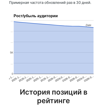
Примерная частота обновлений раз в 30 дней.
Рост/убыль аудитории
…
Date
Date
…
…
5K
…
0
2025-1…
2026-0…
2026-0…
2025-1…
2025-1…
2026-0…
2025-1…
2025-1…
2026-0…
2025-1…
2026-0…
2026-0…
История позиций в
рейтинге