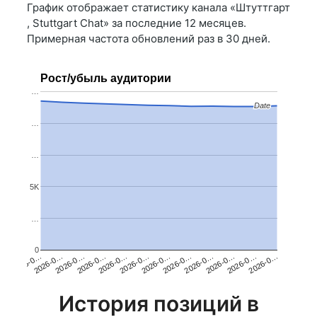
График отображает статистику канала «Штуттгарт
, Stuttgart Chat» за последние 12 месяцев.
Примерная частота обновлений раз в 30 дней.
Рост/убыль аудитории
…
Date
Date
…
…
5K
…
0
2026-0…
2026-0…
2026-0…
2026-0…
2026-0…
2026-0…
2026-0…
2026-0…
2026-0…
2026-0…
2026-0…
2026-0…
История позиций в