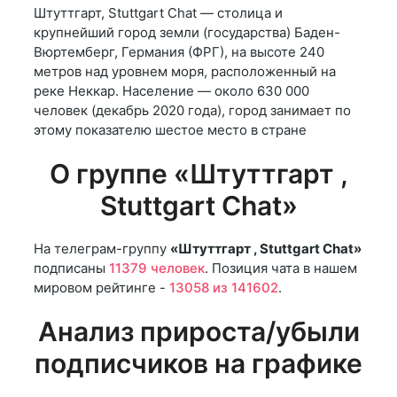
Штуттгарт, Stuttgart Chat — столица и
крупнейший город земли (государства) Баден-
Вюртемберг, Германия (ФРГ), на высоте 240
метров над уровнем моря, расположенный на
реке Неккар. Население — около 630 000
человек (декабрь 2020 года), город занимает по
этому показателю шестое место в стране
О группе «Штуттгарт ,
Stuttgart Chat»
На телеграм-группу
«Штуттгарт , Stuttgart Chat»
подписаны
11379 человек
. Позиция чата в нашем
мировом рейтинге -
13058 из 141602
.
Анализ прироста/убыли
подписчиков на графике