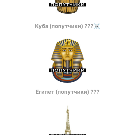
Куба (попутчики) ???‍☠️
Египет (попутчики) ???