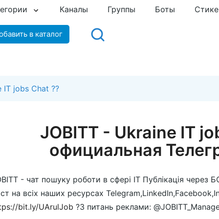
тегории
Каналы
Группы
Боты
Стик
обавить в каталог
 IT jobs Chat ??
JOBITT - Ukraine IT j
официальная Телег
BITT - чат пошуку роботи в сфері IT Публікація через Б
ст на всіх наших ресурсах Telegram,LinkedIn,Facebook,I
tps://bit.ly/UArulJob
?З питань реклами: @JOBITT_Manage