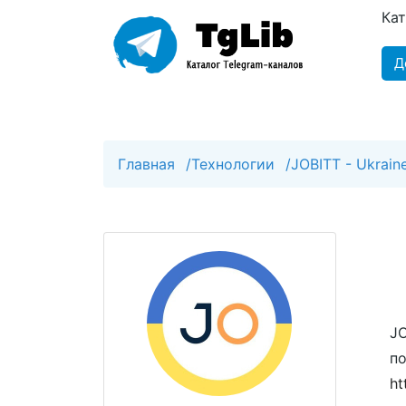
Ка
Д
Главная
/
Технологии
/
JOBITT - Ukraine
JO
по
ht