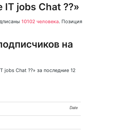
 IT jobs Chat ??»
дписаны
10102 человека
. Позиция
подписчиков на
T jobs Chat ??» за последние 12
Date
Date