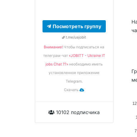
На
Посмотреть группу
ча
t.me/uajobit
Внимание!
Чтобы подписаться на
телеграм-чат
«JOBITT - Ukraine IT
jobs Chat ??»
необходимо иметь
Гр
установленное приложение
ме
Telegram.
Скачать
12
10102 подписчика
7