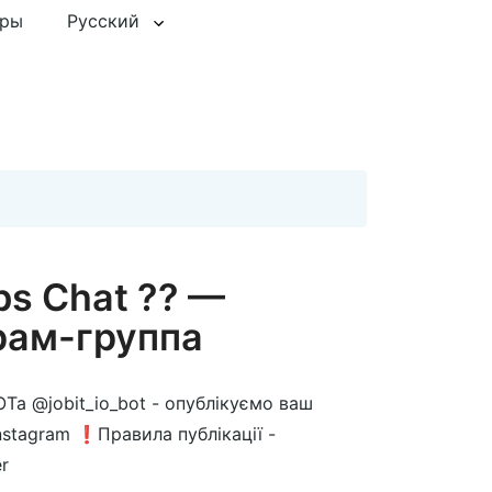
еры
Русский
obs Chat ?? —
рам-группа
ОТа @jobit_io_bot - опублікуємо ваш
nstagram ❗️Правила публікації -
r