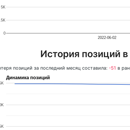
5K
.5K
0
2022-06-02
История позиций в
теря позиций за последний месяц составила:
-51
в ран
Динамика позиций
5K
0K
5K