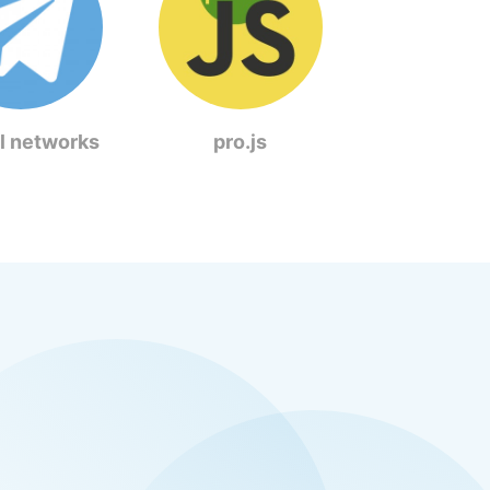
l networks
pro.js