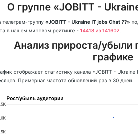
О группе «JOBITT - Ukraine
 телеграм-группу
«JOBITT - Ukraine IT jobs Chat ??»
по
та в нашем мировом рейтинге -
14418 из 141602
.
Анализ прироста/убыли 
графике
афик отображает статистику канала «JOBITT - Ukraine I
сяцев. Примерная частота обновлений раз в 30 дней.
Рост/убыль аудитории
.5K
10K
.5K