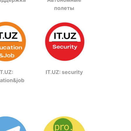
полеты
IT.UZ:
IT.UZ: security
ation&job