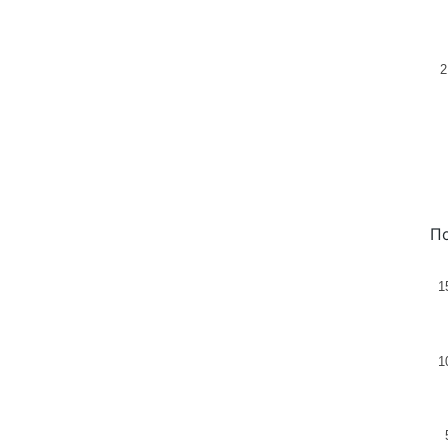
2
По
1
1