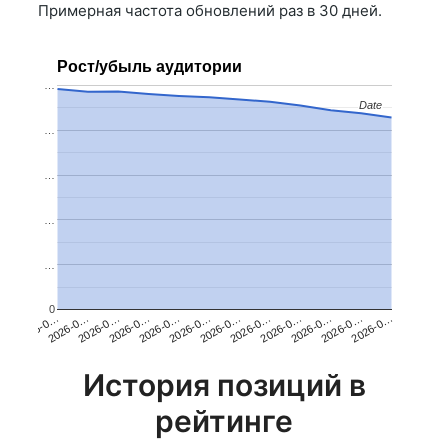
Примерная частота обновлений раз в 30 дней.
Рост/убыль аудитории
…
Date
Date
…
…
…
…
0
2026-0…
2026-0…
2026-0…
2026-0…
2026-0…
2026-0…
2026-0…
2026-0…
2026-0…
2026-0…
2026-0…
2026-0…
История позиций в
рейтинге