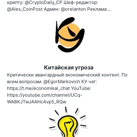
крипту: @CryptoDaily_CP Шеф-редактор:
@Alex_CoinPost Админ: @orelanton Реклама:...
Китайская угроза
Критически авангардный экономический контент. По
всем вопросам: @EgorMarkovich КУ чат:
https://t.me/economikal_chat YouTube:
https://youtube.com/channel/UCq-
WABKJTwJAAHc4vp5_RQw