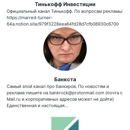
Тинькофф Инвестиции
Официальный канал Тинькофф. По вопросам рекламы:
https://marred-turner-
64a.notion.site/979f3228eea64fd28d7cfb08930c6700
Банкста
Самый злой канал про банкиров. По новостям и
рекламе пишите на bankrock@protonmail.com (почта с
Mail.ru и корпоративных адресов может не дойти)
Единственная и настоящая...