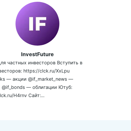
InvestFuture
ля частных инвесторов Вступить в
есторов: https://clck.ru/XxLpu
cks — акции @if_market_news —
 @if_bonds — облигации Ютуб:
clck.ru/H4rnv Сайт:...