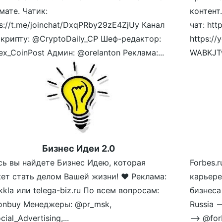
мате. Чатик:
контент
s://t.me/joinchat/DxqPRby29zE4ZjUy Канал
чат: htt
 крипту: @CryptoDaily_CP Шеф-редактор:
https:/
x_CoinPost Админ: @orelanton Реклама:...
WABKJT
Бизнес Идеи 2.0
сь вы найдете Бизнес Идею, которая
Forbes.
ет стать делом Вашей жизни! ❤️ Реклама:
карьере
kla или telega-biz.ru По всем вопросам:
бизнеса
onbuy Менеджеры: @pr_msk,
Russia 
ial_Advertising,...
—> @forb