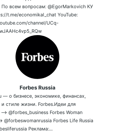
. По всем вопросам: @EgorMarkovich КУ
ps://t.me/economikal_chat YouTube:
/youtube.com/channel/UCq-
wJAAHc4vp5_RQw
Forbes Russia
ru — о бизнесе, экономике, финансах,
 и стиле жизни. Forbes.Идеи для
 —> @forbes_business Forbes Woman
—> @forbeswomanrussia Forbes Life Russia
esliferussia Реклама:...