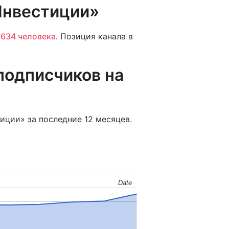
Инвестиции»
1634 человека
. Позиция канала в
подписчиков на
иции» за последние 12 месяцев.
Date
Date