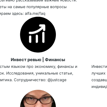
ративно рассказываем важные новости.
еты на самые популярные вопросы
раем здесь: alfa.me/faq
Инвест ревью | Финансы
стым языком про экономику, финансы и
Инвести
ок. Исследования, уникальные статьи,
лучших 
литика. Сотрудничество: @justcage
создавш
индивид