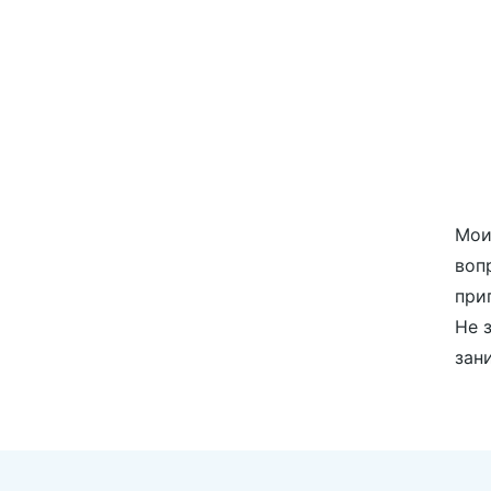
Мои
воп
при
Не 
зани