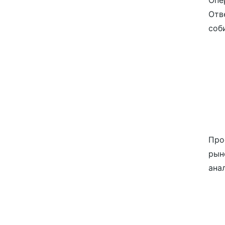
Опе
Отв
соби
Про
рын
ана