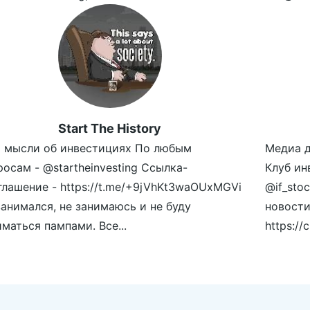
Start The History
 мысли об инвестициях По любым
Медиа д
росам - @startheinvesting Ссылка-
Клуб инв
глашение - https://t.me/+9jVhKt3waOUxMGVi
@if_sto
занимался, не занимаюсь и не буду
новости
маться пампами. Все...
https://