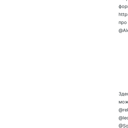
фор
http
про
@Ale
Зде
мож
@rek
@le
@Soc