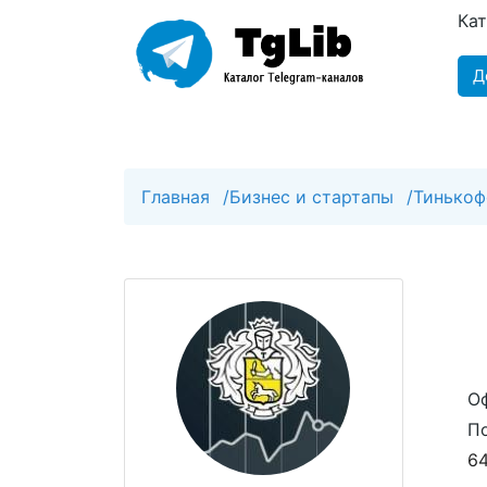
Ка
Д
Главная
/
Бизнес и стартапы
/
Тинькоф
Оф
П
64