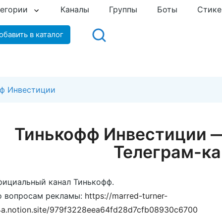
тегории
Каналы
Группы
Боты
Стик
обавить в каталог
ф Инвестиции
Тинькофф Инвестиции 
Телеграм-ка
ициальный канал Тинькофф.
о вопросам рекламы:
https://marred-turner-
a.notion.site/979f3228eea64fd28d7cfb08930c6700