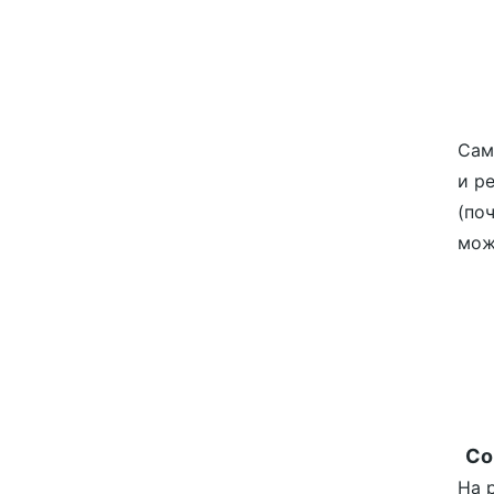
Сам
и р
(поч
мож
Co
На 