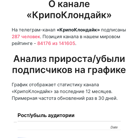
О канале
«КрипоКлондайк»
На телеграм-канал
«КрипоКлондайк»
подписаны
287 человек
. Позиция канала в нашем мировом
рейтинге -
84176 из 141605
.
Анализ прироста/убыли
подписчиков на графике
График отображает статистику канала
«КрипоКлондайк» за последние 12 месяцев.
Примерная частота обновлений раз в 30 дней.
Рост/убыль аудитории
…
Date
Date