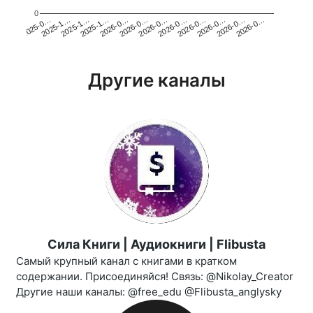
0
2025-1…
2026-0…
2026-0…
2026-0…
2025-1…
2026-0…
2026-0…
2026-0…
2025-0…
2025-1…
2026-0…
2026-0…
Другие каналы
Сила Книги | Аудиокниги | Flibusta
Самый крупный канал с книгами в кратком
содержании. Присоединяйся! Связь: @Nikolay_Creator
Другие наши каналы: @free_edu @Flibusta_anglysky