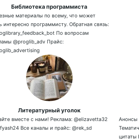
Библиотека программиста
езные материалы по всему, что может
ь интересно программисту. Обратная связь:
oglibrary_feedback_bot По вопросам
ламы @proglib_adv Прайс:
glib_advertising
Литературный уголок
айте вместе с нами! Реклама: @elizavetta32
Анонсы 
fyash24 Все каналы и прайс: @rek_sd
Темати
цитаты 