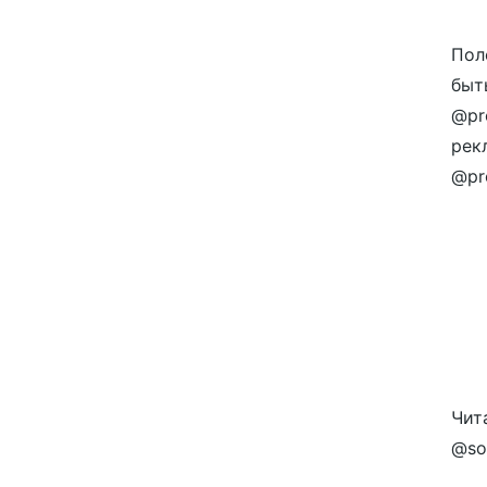
Пол
быт
@pr
рек
@pro
Чит
@so