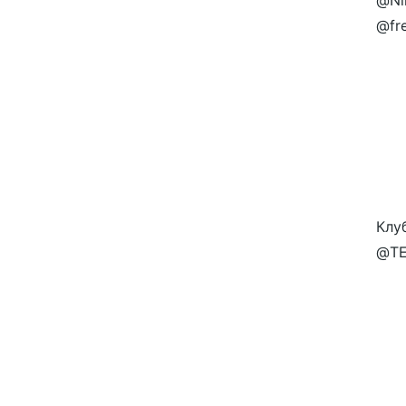
@Ni
@fre
Клу
@TE