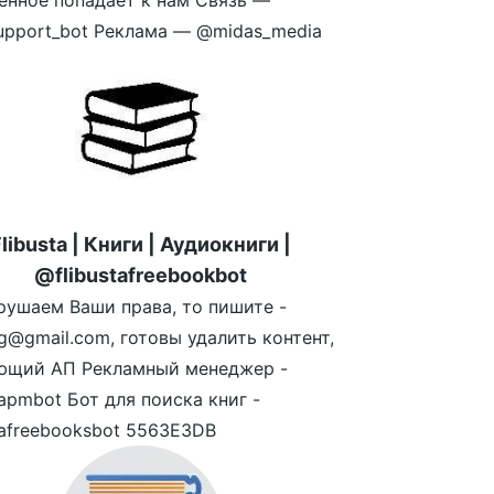
енное попадает к нам Связь —
pport_bot Реклама — @midas_media
libusta | Книги | Аудиокниги |
@flibustafreebookbot
рушаем Ваши права, то пишите -
atg@gmail.com, готовы удалить контент,
ющий АП Рекламный менеджер -
tapmbot Бот для поиска книг -
tafreebooksbot 5563E3DB