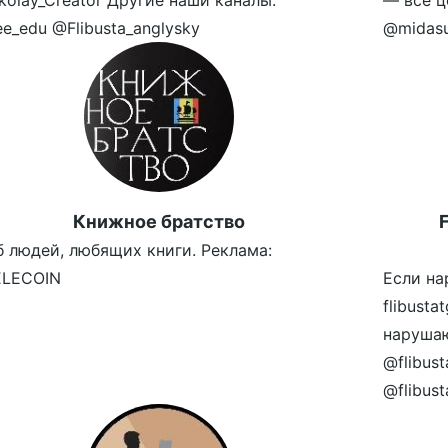
kolay_Creator Другие наши каналы:
— всё ц
e_edu @Flibusta_anglysky
@midasu
Книжное братство
F
б людей, любящих книги. Реклама:
LECOIN
Если на
flibust
наруша
@flibus
@flibus