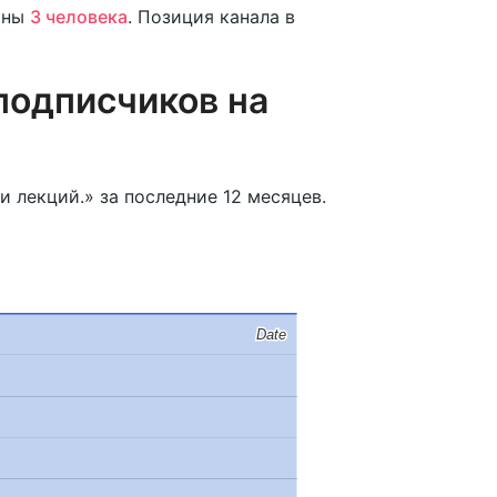
аны
3 человека
. Позиция канала в
подписчиков на
 лекций.» за последние 12 месяцев.
Date
Date