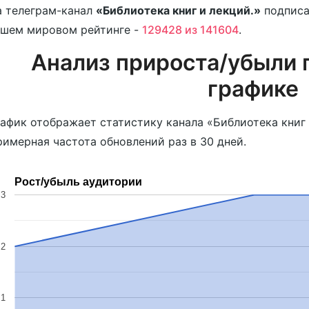
 телеграм-канал
«Библиотека книг и лекций.»
подпис
ашем мировом рейтинге -
129428 из 141604
.
Анализ прироста/убыли 
графике
афик отображает статистику канала «Библиотека книг и
имерная частота обновлений раз в 30 дней.
Рост/убыль аудитории
3
2
1