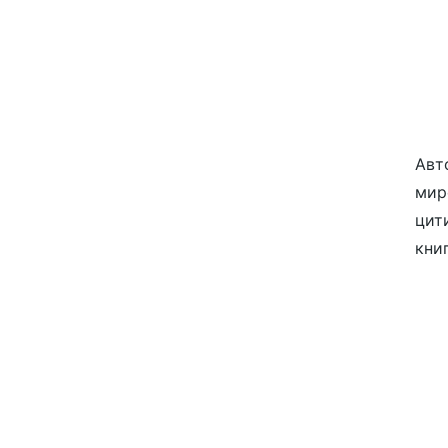
Авт
мир
цит
кни