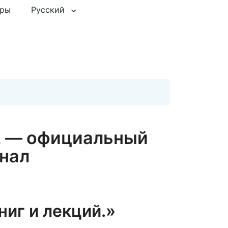
еры
Русский
й. — официальный
нал
ниг и лекций.»