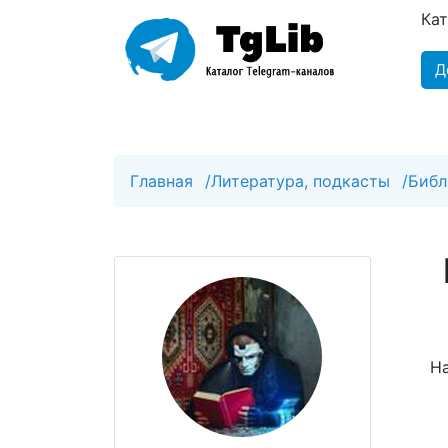
Ка
Д
Главная
/
Литература, подкасты
/
Библ
На