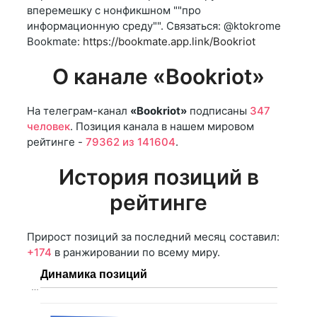
вперемешку с нонфикшном ""про
информационную среду"". Связаться: @ktokrome
Bookmate:
https://bookmate.app.link/Bookriot
О канале «Bookriot»
На телеграм-канал
«Bookriot»
подписаны
347
человек
. Позиция канала в нашем мировом
рейтинге -
79362 из 141604
.
История позиций в
рейтинге
Прирост позиций за последний месяц составил:
+174
в ранжировании по всему миру.
Динамика позиций
…