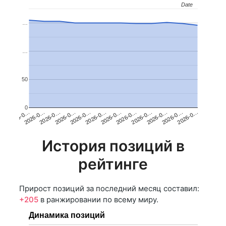
Date
Date
…
…
50
0
2026-0…
2026-0…
2026-0…
2026-0…
2026-0…
2026-0…
2026-0…
2026-0…
2026-0…
2026-0…
2026-0…
2026-0…
История позиций в
рейтинге
Прирост позиций за последний месяц составил:
+205
в ранжировании по всему миру.
Динамика позиций
…