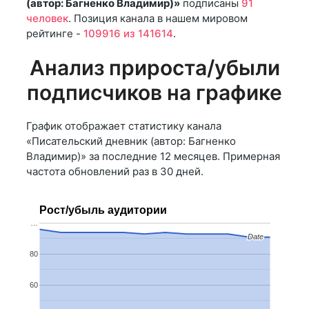
(автор: Багненко Владимир)»
подписаны
91
человек
. Позиция канала в нашем мировом
рейтинге -
109916 из 141614
.
Анализ прироста/убыли
подписчиков на графике
График отображает статистику канала
«Писательский дневник (автор: Багненко
Владимир)» за последние 12 месяцев. Примерная
частота обновлений раз в 30 дней.
Рост/убыль аудитории
…
Date
Date
80
60