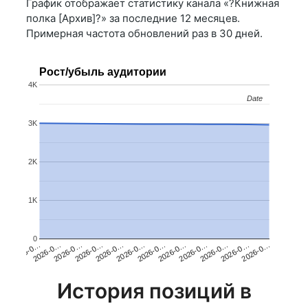
График отображает статистику канала «?Книжная
полка [Архив]?» за последние 12 месяцев.
Примерная частота обновлений раз в 30 дней.
Рост/убыль аудитории
4K
Date
Date
3K
2K
1K
0
2026-0…
2026-0…
2026-0…
2026-0…
2026-0…
2026-0…
2026-0…
2026-0…
2026-0…
2026-0…
2026-0…
2026-0…
История позиций в