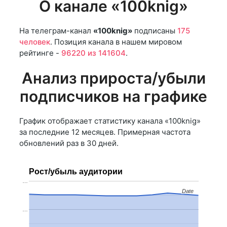
О канале «100knig»
На телеграм-канал
«100knig»
подписаны
175
человек
. Позиция канала в нашем мировом
рейтинге -
96220 из 141604
.
Анализ прироста/убыли
подписчиков на графике
График отображает статистику канала «100knig»
за последние 12 месяцев. Примерная частота
обновлений раз в 30 дней.
Рост/убыль аудитории
…
Date
Date
…