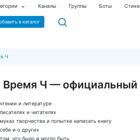
тегории
Каналы
Группы
Боты
Стик
обавить в каталог
я Ч
Время Ч — официальный 
чтении и литературе
писателях и читателях
муках творчества и попытке написать книгу
себе и о других
том, что было и могло быть