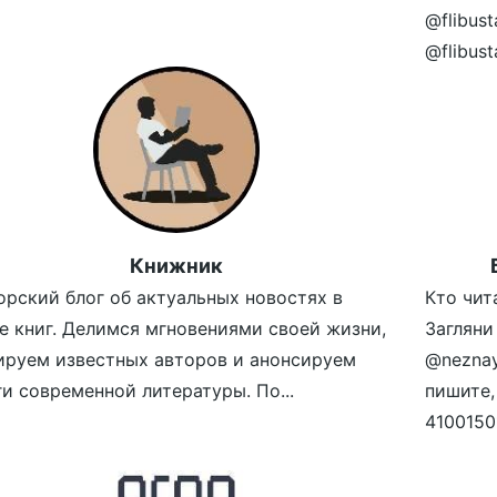
@flibus
@flibus
Книжник
орский блог об актуальных новостях в
Кто чит
е книг. Делимся мгновениями своей жизни,
Загляни
ируем известных авторов и анонсируем
@neznay
ги современной литературы. По...
пишите,
4100150