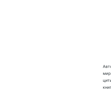
Авт
мир
цит
кни