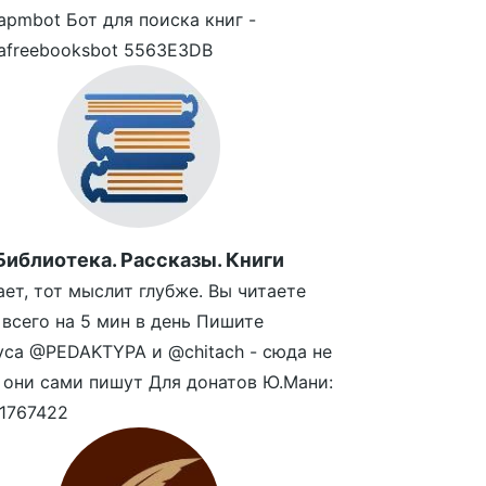
tapmbot Бот для поиска книг -
tafreebooksbot 5563E3DB
Библиотека. Рассказы. Книги
ает, тот мыслит глубже. Вы читаете
 всего на 5 мин в день Пишите
ca @PEDAKTYPA и @chitach - сюда не
 они сами пишут Для донатов Ю.Мани:
1767422