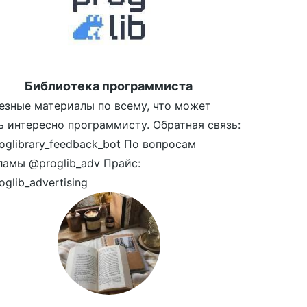
Библиотека программиста
езные материалы по всему, что может
ь интересно программисту. Обратная связь:
oglibrary_feedback_bot По вопросам
ламы @proglib_adv Прайс:
glib_advertising