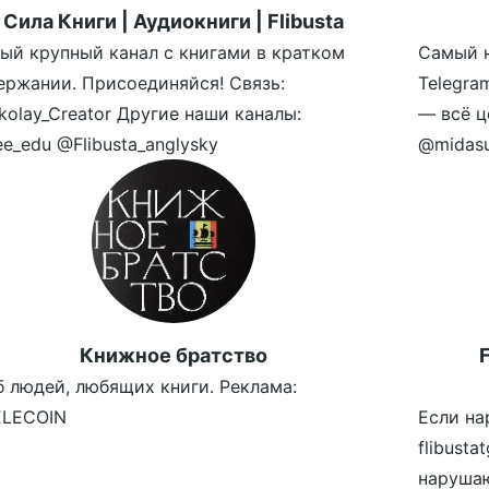
Сила Книги | Аудиокниги | Flibusta
ый крупный канал с книгами в кратком
Самый н
ержании. Присоединяйся! Связь:
Telegra
kolay_Creator Другие наши каналы:
— всё ц
e_edu @Flibusta_anglysky
@midasu
Книжное братство
F
б людей, любящих книги. Реклама:
LECOIN
Если на
flibust
наруша