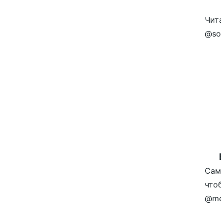
Чит
@so
Сам
что
@me