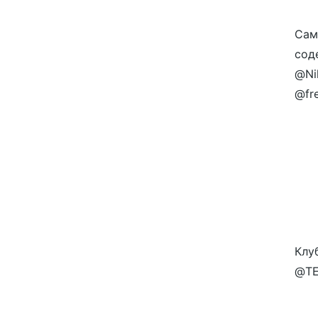
Сам
сод
@Ni
@fre
Клу
@TE