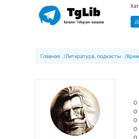
Ка
Д
Главная
/
Литература, подкасты
/
Врем
О 
О 
О 
О 
О 