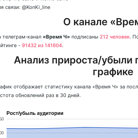
я связи: @KonKi_line
О канале «Вре
 телеграм-канал
«Время Ч»
подписаны
212 человек
. П
йтинге -
91432 из 141604
.
Анализ прироста/убыли 
графике
афик отображает статистику канала «Время Ч» за пос
стота обновлений раз в 30 дней.
Рост/убыль аудитории
50
00