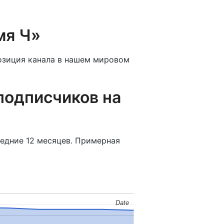
мя Ч»
озиция канала в нашем мировом
подписчиков на
ледние 12 месяцев. Примерная
Date
Date