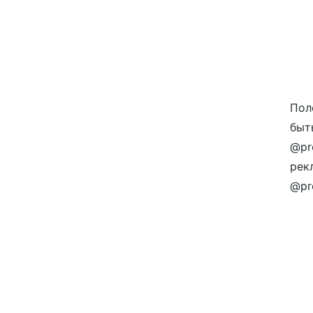
Пол
быт
@pr
рек
@pro