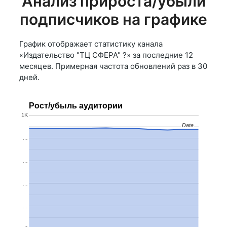
Анализ прироста/убыли
подписчиков на графике
График отображает статистику канала
«Издательство "ТЦ СФЕРА" ?» за последние 12
месяцев. Примерная частота обновлений раз в 30
дней.
Рост/убыль аудитории
1K
Date
Date
…
…
…
…