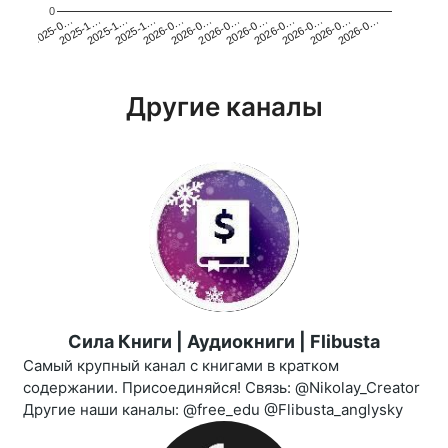
0
2025-1…
2026-0…
2026-0…
2026-0…
2025-1…
2026-0…
2026-0…
2026-0…
2025-0…
2025-1…
2026-0…
2026-0…
Другие каналы
Сила Книги | Аудиокниги | Flibusta
Самый крупный канал с книгами в кратком
содержании. Присоединяйся! Связь: @Nikolay_Creator
Другие наши каналы: @free_edu @Flibusta_anglysky