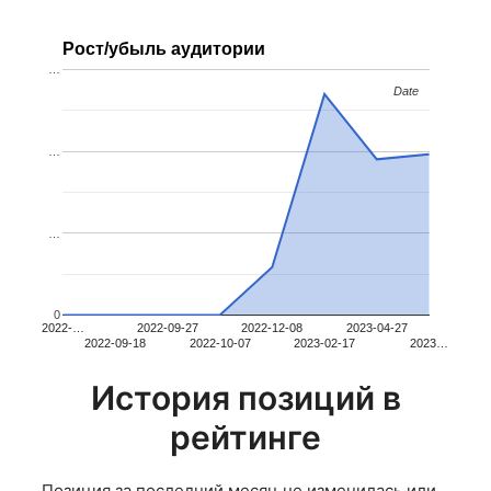
Рост/убыль аудитории
…
Date
Date
…
…
0
2022-…
2022-09-27
2022-12-08
2023-04-27
2022-09-18
2022-10-07
2023-02-17
2023…
История позиций в
рейтинге
Позиция за последний месяц не изменилась или