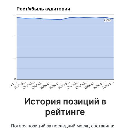
Рост/убыль аудитории
…
Date
Date
…
…
0
2026-0…
2026-0…
2026-0…
2026-0…
2026-0…
2026-0…
2026-0…
2026-0…
2026-0…
2026-0…
2026-0…
2026-0…
История позиций в
рейтинге
Потеря позиций за последний месяц составила: