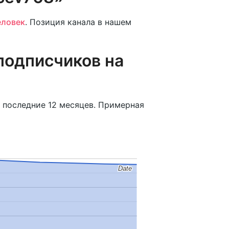
еловек
. Позиция канала в нашем
подписчиков на
 последние 12 месяцев. Примерная
Date
Date