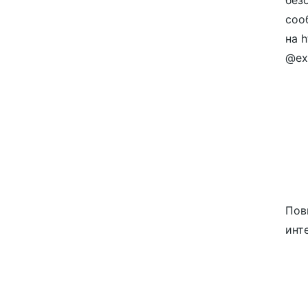
без
соо
на h
@ex
Пов
инт