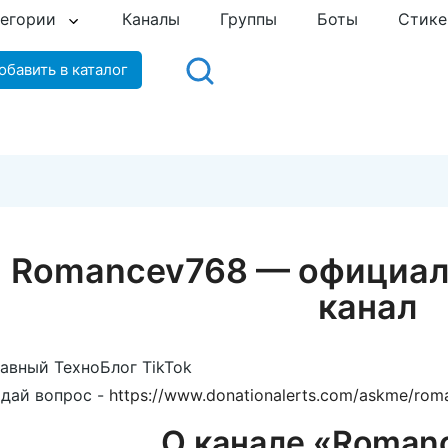
тегории
Каналы
Группы
Боты
Стик
обавить в каталог
Romancev768 — официал
канал
авный ТехноБлог TikTok
дай вопрос -
https://www.donationalerts.com/askme/rom
О канале «Roman