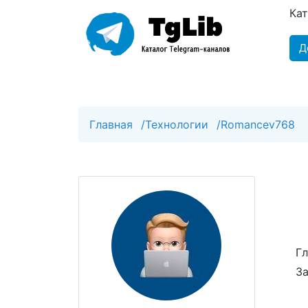
Ка
Д
Главная
/
Технологии
/
Romancev768
Гл
За