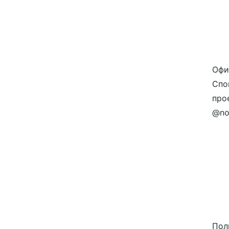
Офи
Спон
про
@no
Пол