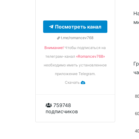
На
м
Посмотреть канал
t.me/romancev768
Внимание!
Чтобы подписаться на
телеграм-канал
«Romancev768»
Гр
необходимо иметь установленное
ча
приложение Telegram.
Скачать
8
759748
подписчиков
6
4