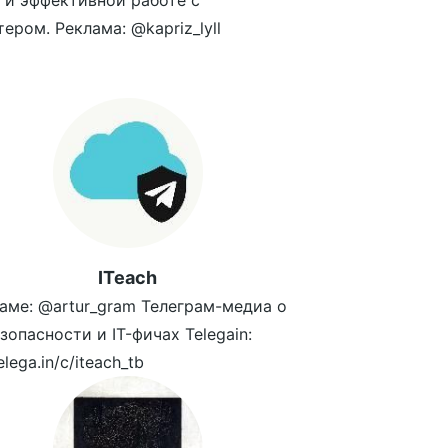
 и эффективной работе с
ером. Реклама: @kapriz_lyll
ITeach
аме: @artur_gram Телеграм-медиа о
зопасности и IT-фичах Telegain:
telega.in/c/iteach_tb