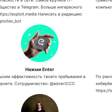
опасности в сети. Самое крупное IT-
грамоте
бщество в Telegram. Больше интересного
компьют
ttps://exploit.media Написать в редакцию:
ploitex_bot
Нажми Enter
ысим эффективность твоего пребывания в
По рекл
ернете. Сотрудничество: @advertCCC
кибербе
https://