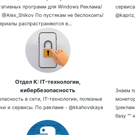
тативных программ для Windows Реклама/
сервиса
- @Alex_Shikov По пустякам не беспокоить!
@kapriz_
ериалы распрастраняются в...
Отдел К: IT-технологии,
кибербезопасность
Знаем п
опасность в сети, IT-технологии, полезные
монитор
ки и сервисы. По рекламе - @kkahovskaya
(реклам
базу "" 