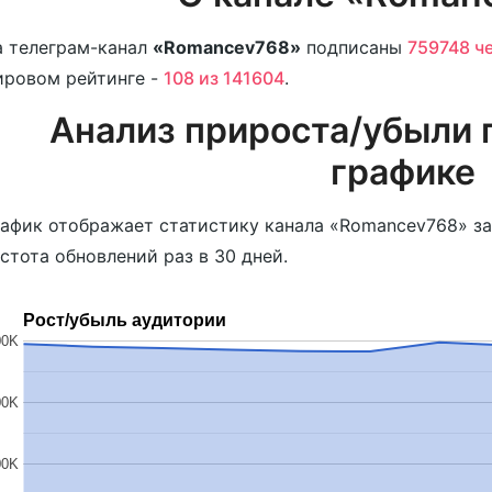
 телеграм-канал
«Romancev768»
подписаны
759748 ч
ировом рейтинге -
108 из 141604
.
Анализ прироста/убыли 
графике
афик отображает статистику канала «Romancev768» за
стота обновлений раз в 30 дней.
Рост/убыль аудитории
00K
00K
00K