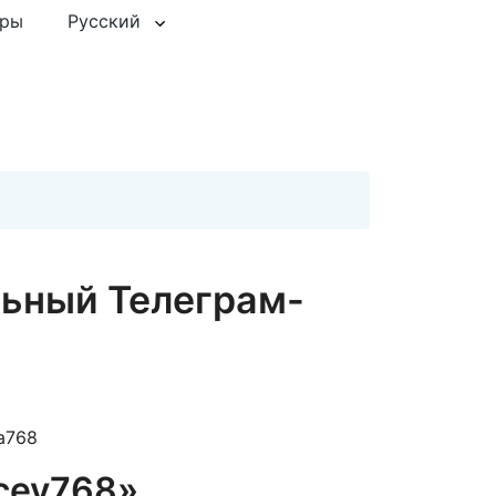
еры
Русский
ьный Телеграм-
a768
cev768»