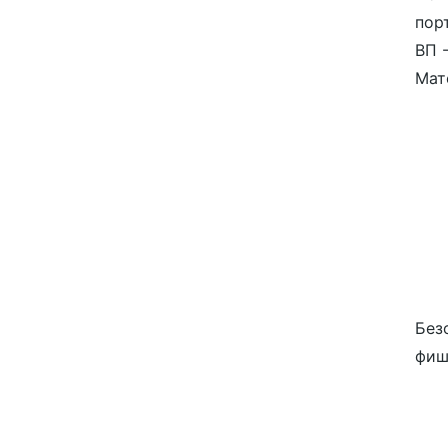
пор
ВП 
Мат
Без
фиш