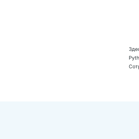
Зде
Pyt
Сот