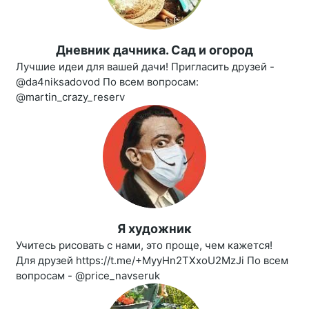
Дневник дачника. Сад и огород
Лучшие идеи для вашей дачи! Пригласить друзей -
@da4niksadovod По всем вопросам:
@martin_crazy_reserv
Я художник
Учитесь рисовать с нами, это проще, чем кажется!
Для друзей https://t.me/+MyyHn2TXxoU2MzJi По всем
вопросам - @price_navseruk