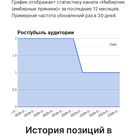
График отображает статистику канала «Имбирчик
(имбирные пряники)» за последние 12 месяцев.
Примерная частота обновлений раз в 30 дней.
Рост/убыль аудитории
2
Date
Date
1.5
1
0.5
0
2026-0…
2026-0…
2026-0…
2026-0…
2026-0…
2026-0…
2026-0…
2026-0…
2026-0…
2026-0…
2026-0…
2026-0…
История позиций в