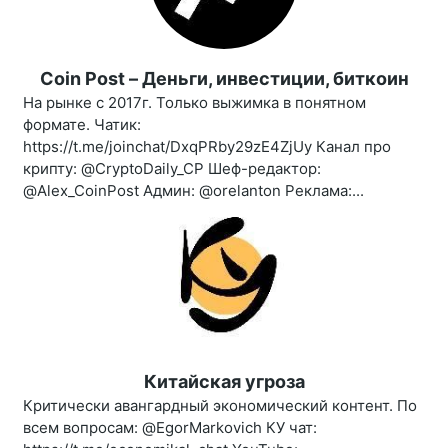
Coin Post – Деньги, инвестиции, биткоин
На рынке с 2017г. Только выжимка в понятном
формате. Чатик:
https://t.me/joinchat/DxqPRby29zE4ZjUy Канал про
крипту: @CryptoDaily_CP Шеф-редактор:
@Alex_CoinPost Админ: @orelanton Реклама:...
Китайская угроза
Критически авангардный экономический контент. По
всем вопросам: @EgorMarkovich КУ чат: