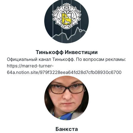
Тинькофф Инвестиции
Официальный канал Тинькофф. По вопросам рекламы:
https://marred-turner-
64a.notion.site/979f3228eea64fd28d7cfb08930c6700
Банкста