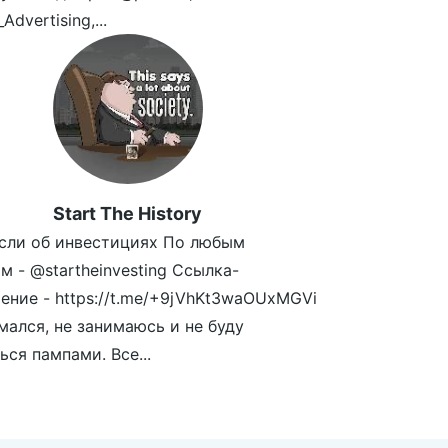
Advertising,...
Start The History
сли об инвестициях По любым
м - @startheinvesting Ссылка-
ение - https://t.me/+9jVhKt3waOUxMGVi
мался, не занимаюсь и не буду
ься пампами. Все...