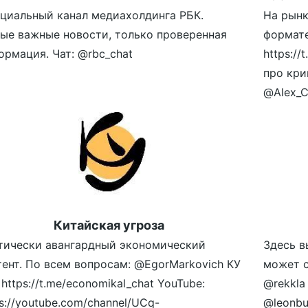
циальный канал медиахолдинга РБК.
На рынк
ые важные новости, только проверенная
формате
ормация. Чат: @rbc_chat
https:/
про кри
@Alex_C
Китайская угроза
тически авангардный экономический
Здесь в
тент. По всем вопросам: @EgorMarkovich КУ
может с
 https://t.me/economikal_chat YouTube:
@rekkla
s://youtube.com/channel/UCq-
@leonbu