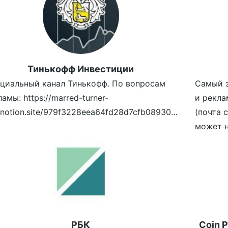
Тинькофф Инвестиции
циальный канал Тинькофф. По вопросам
Самый з
амы: https://marred-turner-
и рекла
64a.notion.site/979f3228eea64fd28d7cfb08930c6700
(почта 
может н
РБК
Coin P