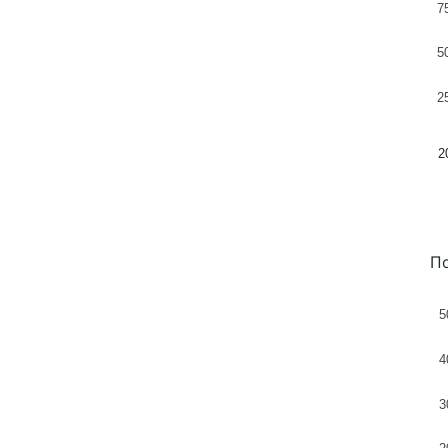
7
5
2
2
По
5
4
3