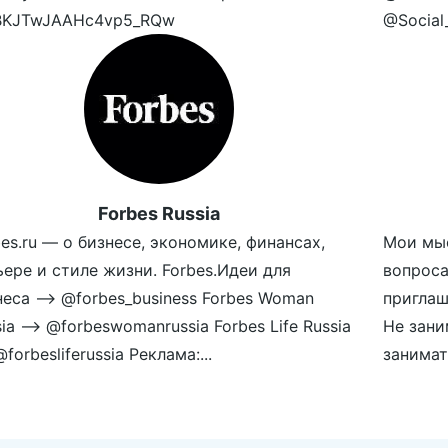
KJTwJAAHc4vp5_RQw
@Social_
Forbes Russia
es.ru — о бизнесе, экономике, финансах,
Мои мы
ьере и стиле жизни. Forbes.Идеи для
вопроса
неса —> @forbes_business Forbes Woman
приглаш
ia —> @forbeswomanrussia Forbes Life Russia
Не зани
forbesliferussia Реклама:...
занимат