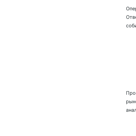
Опе
Отв
соби
Про
рын
ана