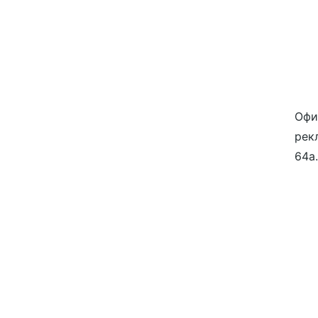
Офи
рекл