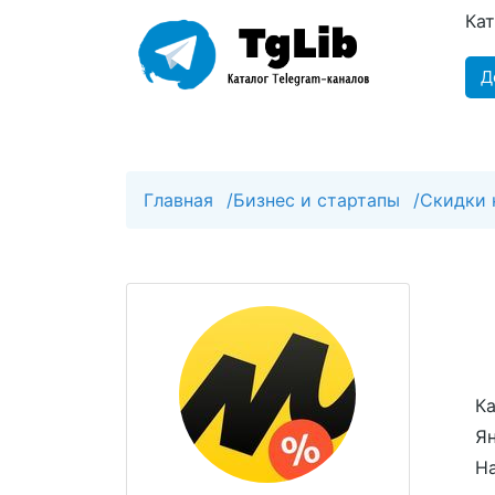
Ка
Д
Главная
/
Бизнес и стартапы
/
Скидки 
Ка
Я
На