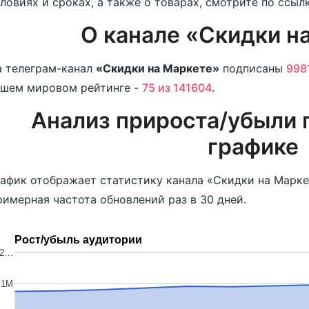
ловиях и сроках, а также о товарах, смотрите по ссыл
О канале «Скидки н
 телеграм-канал
«Скидки на Маркете»
подписаны
998
ашем мировом рейтинге -
75 из 141604
.
Анализ прироста/убыли 
графике
афик отображает статистику канала «Скидки на Маркет
имерная частота обновлений раз в 30 дней.
Рост/убыль аудитории
.2…
1M