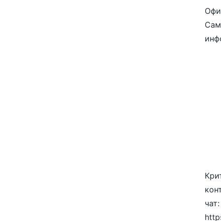
Офи
Сам
инф
Кри
кон
чат:
http