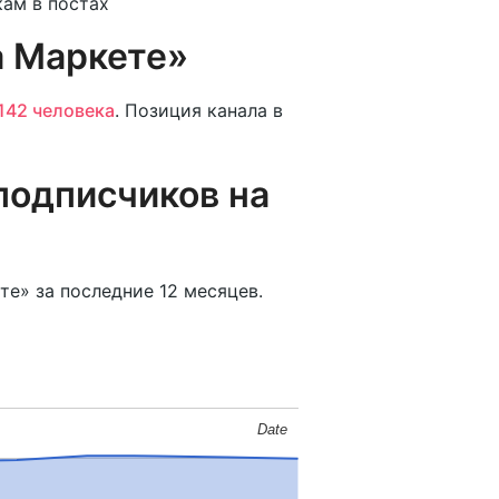
кам в постах
а Маркете»
142 человека
. Позиция канала в
подписчиков на
е» за последние 12 месяцев.
Date
Date