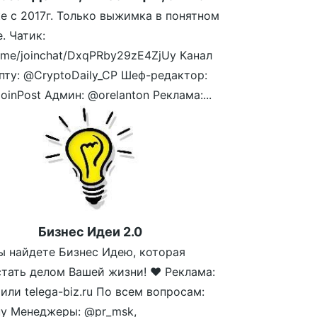
е с 2017г. Только выжимка в понятном
. Чатик:
/t.me/joinchat/DxqPRby29zE4ZjUy Канал
пту: @CryptoDaily_CP Шеф-редактор:
oinPost Админ: @orelanton Реклама:...
Бизнес Идеи 2.0
ы найдете Бизнес Идею, которая
тать делом Вашей жизни! ❤️ Реклама:
 или telega-biz.ru По всем вопросам:
y Менеджеры: @pr_msk,