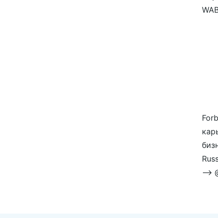
WAB
Forb
кар
биз
Russ
—> @